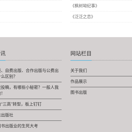
《枫树坳纪事》
《泛泛之恋》
资讯
网站栏目
版、自费出版、合作出版与公费出
关于我们
什么区别？
作品展示
说投稿，有哪些小秘密？一般人我
图书出版
他！
“三高”转型，板上钉钉
佳出版社
，图书出版业的生死大考