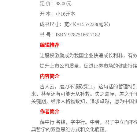
定 价：98.00元
开 本：小16开本
成书尺寸：宽×长=155×228(毫米)
书 号：ISBN 9787516617182
编辑推荐
让股权激励成为我国企业快速成长利器，有
提升上市公司质量、促进证券市场的健康持
内容简介
古人云，磨刀不误砍柴工。这句话的哲理特
来，甚至还有可能无从补救。失之毫厘，差之千里
关键期，经邦人格物致知，追求卓越，愿为中国企
作者简介
薛中行 名锋，字中行。中者，君子中立而不
典哲学的双重思维方式和文化底蕴。