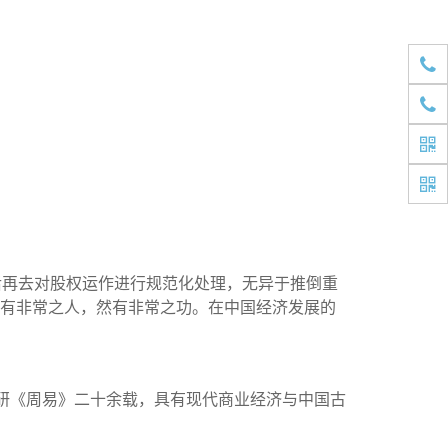
1891
1520
后再去对股权运作进行规范化处理，无异于推倒重
世有非常之人，然有非常之功。在中国经济发展的
钻研《周易》二十余载，具有现代商业经济与中国古