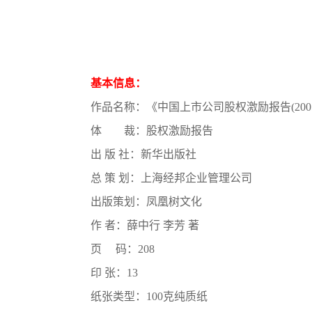
基本信息：
作品名称：《中国上市公司股权激励报告(2005-
体 裁：股权激励报告
出 版 社：新华出版社
总 策 划：上海经邦企业管理公司
出版策划：凤凰树文化
作 者：薛中行 李芳 著
页 码：208
印 张：13
纸张类型：100克纯质纸