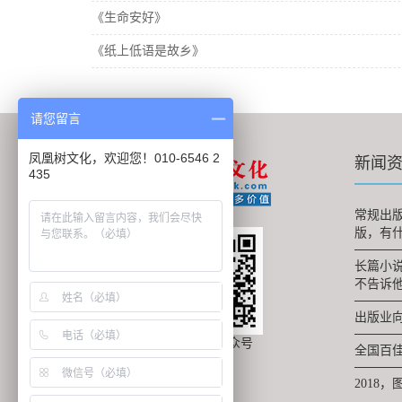
《生命安好》
《纸上低语是故乡》
请您留言
凤凰树文化，欢迎您！010-6546 2
新闻
435
常规出
版，有
长篇小
不告诉
出版业向
关注微信公众号
全国百
2018