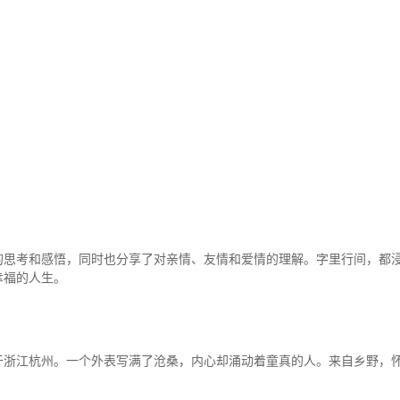
的思考和感悟，同时也分享了对亲情、友情和爱情的理解。字里行间，都
幸福的人生。
于浙江杭州。一个外表写满了沧桑，内心却涌动着童真的人。来自乡野，