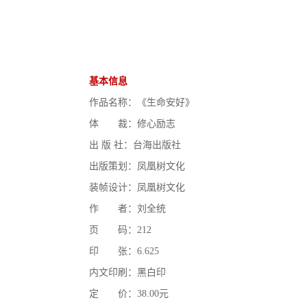
基本信息
作品名称：《生命安好》
体 裁：修心励志
出 版 社：台海出版社
出版策划：凤凰树文化
装帧设计：凤凰树文化
作 者：刘全统
页 码：212
印 张：6.625
内文印刷：黑白印
定 价：38.00元