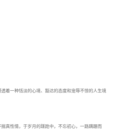
浸透着一种恬淡的心境、豁达的态度和宠辱不惊的人生境
怀揣真性情，于岁月的蹉跄中，不忘初心，一路蹒跚而