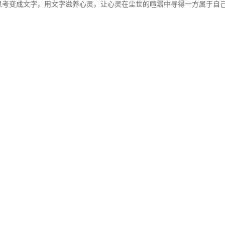
思考变成文字，用文字滋养心灵，让心灵在尘世的喧嚣中寻得一方属于自