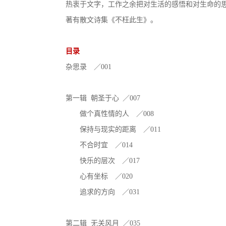
热衷于文字，工作之余把对生活的感悟和对生命的
著有散文诗集《不枉此生》。
目录
杂思录 ／001
第一辑 朝圣于心 ／007
做个真性情的人 ／008
保持与现实的距离 ／011
不合时宜 ／014
快乐的层次 ／017
心有坐标 ／020
追求的方向 ／031
第二辑 无关风月 ／035