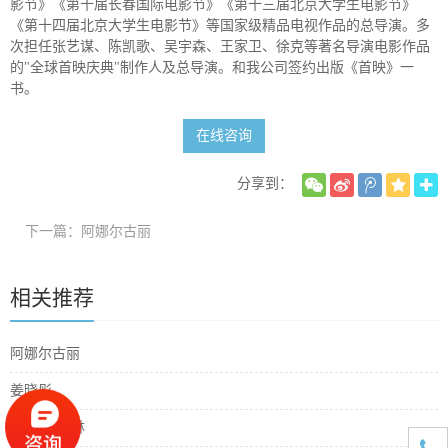
影节》《第十届长春国际电影节》《第十三届北京大学生电影节》
《第十四届北京大学生电影节》等国家级精品电视作品的总导演。多
次担任张艺谋、陈凯歌、吴宇森、王家卫、徐克等著名导演电影作品
的"全球首映庆典"制作人及总导演。和我公司签约出版《首映》一
书。
在线咨询
分享到：
下一篇：阿娜尔古丽
相关推荐
阿娜尔古丽
姜晓彤
拉塞•文德林
1891