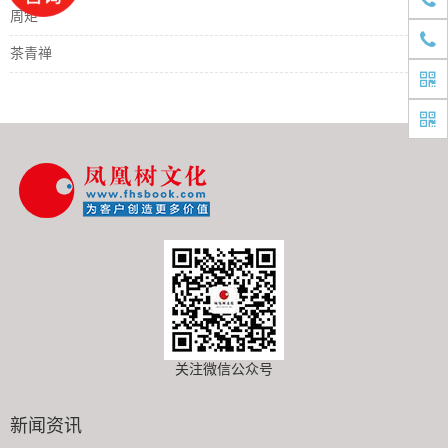
周矩
1520
茶青禅
关注微信公众号
新闻资讯